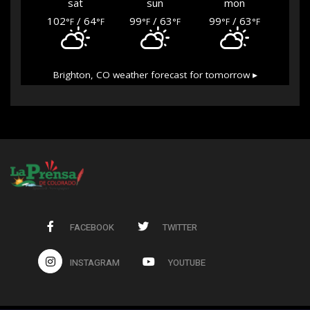
sat
sun
mon
102
/ 64
99
/ 63
99
/ 63
°F
°F
°F
°F
°F
°F
Brighton, CO
weather forecast for tomorrow ▸
FACEBOOK
TWITTER
INSTAGRAM
YOUTUBE