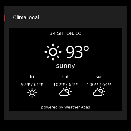
Clima local
BRIGHTON, CO
93°
sunny
fri
sat
sun
97
/ 61
102
/ 64
100
/ 64
°F
°F
°F
°F
°F
°F
powered by
Weather Atlas