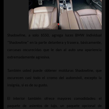
Shadowline, a solo $550, agrega luces BMW Individual
“Shadowline” en la parte delantera y trasera, básicamente,
carcasas oscurecidas que le dan al auto una apariencia
extremadamente agresiva.
También usted puede obtener molduras Shadowline, que
oscurecen casi todo el cromo del automóvil, excepto la
insignia, si es de su gusto.
El interior también ofrece mayores comodidades: el
paquete de asientos de lujo, un paquete opcional de