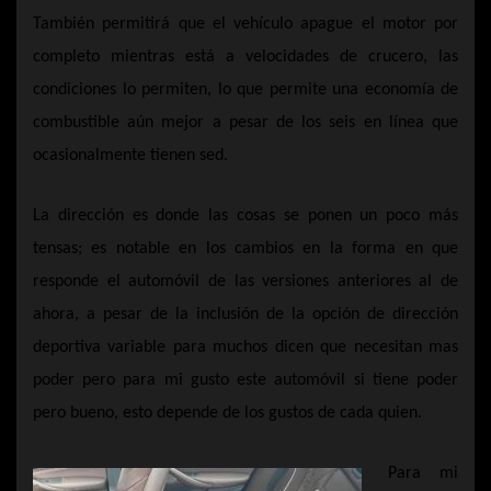
También permitirá que el vehículo apague el motor por
completo mientras está a velocidades de crucero, las
condiciones lo permiten, lo que permite una economía de
combustible aún mejor a pesar de los seis en línea que
ocasionalmente tienen sed.
La dirección es donde las cosas se ponen un poco más
tensas; es notable en los cambios en la forma en que
responde el automóvil de las versiones anteriores al de
ahora, a pesar de la inclusión de la opción de dirección
deportiva variable para muchos dicen que necesitan mas
poder pero para mi gusto este automóvil si tiene poder
pero bueno, esto depende de los gustos de cada quien.
Para mi