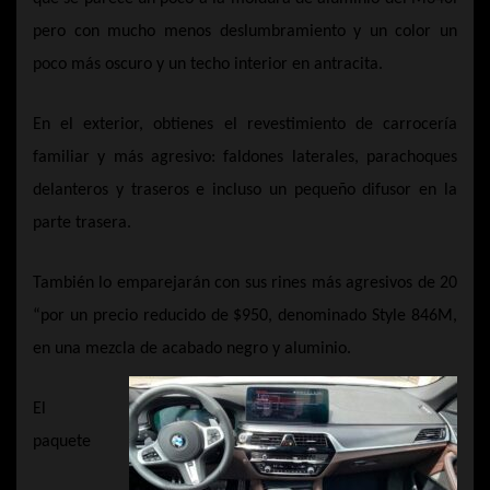
pero con mucho menos deslumbramiento y un color un
poco más oscuro y un techo interior en antracita.
En el exterior, obtienes el revestimiento de carrocería
familiar y más agresivo: faldones laterales, parachoques
delanteros y traseros e incluso un pequeño difusor en la
parte trasera.
También lo emparejarán con sus rines más agresivos de 20
“por un precio reducido de $950, denominado Style 846M,
en una mezcla de acabado negro y aluminio.
El
paquete