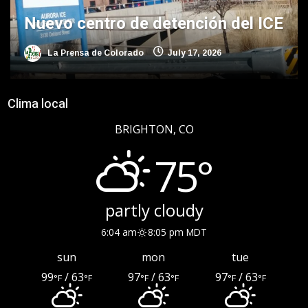
Nuevo centro de detención del ICE
La Prensa de Colorado
July 17, 2026
Clima local
BRIGHTON, CO
75°
partly cloudy
6:04 am
8:05 pm MDT
sun
mon
tue
99
/ 63
97
/ 63
97
/ 63
°F
°F
°F
°F
°F
°F