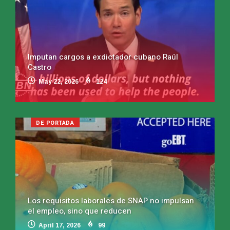
Imputan cargos a exdictador cubano Raúl
Castro
May 22, 2026
124
DE PORTADA
Los requisitos laborales de SNAP no impulsan
el empleo, sino que reducen
April 17, 2026
99