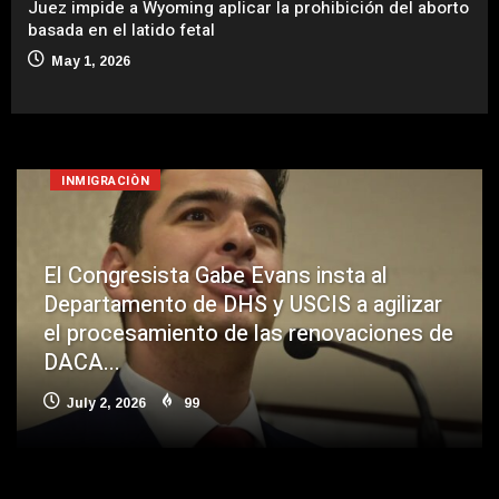
o de
Juez impide a Wyoming aplicar la prohibición del aborto
Ley
basada en el latido fetal
Cám
May 1, 2026
INMIGRACIÒN
El Congresista Gabe Evans insta al
Departamento de DHS y USCIS a agilizar
el procesamiento de las renovaciones de
DACA...
July 2, 2026
99