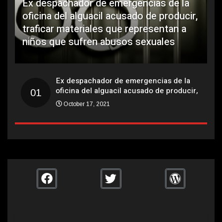
Ex despachador de emergencias de la
oficina del alguacil acusado de producir,
L
traficar materiales que representan a
o
niños que sufren abusos sexuales
p
Ex despachador de emergencias de la
oficina del alguacil acusado de producir,
01
traficar materiales que representan a
October 17, 2021
niños que sufren...