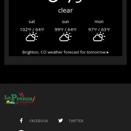
clear
sat
sun
mon
102
/ 64
99
/ 64
97
/ 63
°F
°F
°F
°F
°F
°F
Brighton, CO
weather forecast for tomorrow ▸
FACEBOOK
TWITTER