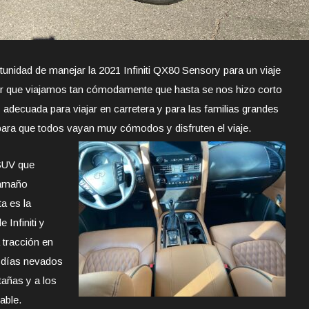
unidad de manejar la 2021 Infiniti QX80 Sensory para un viaje
ir que viajamos tan cómodamente que hasta se nos hizo corto
 adecuada para viajar en carretera y para las familias grandes
para que todos vayan muy cómodos y disfruten el viaje.
SUV que
tamaño
a es la
Infiniti y
 tracción en
s días nevados
tañas y a los
able.