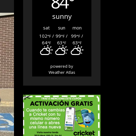
84°
sunny
sat
sun
mon
102
/
99
/
99
/
°F
°F
°F
64
63
63
°F
°F
°F
powered by
Weather Atlas