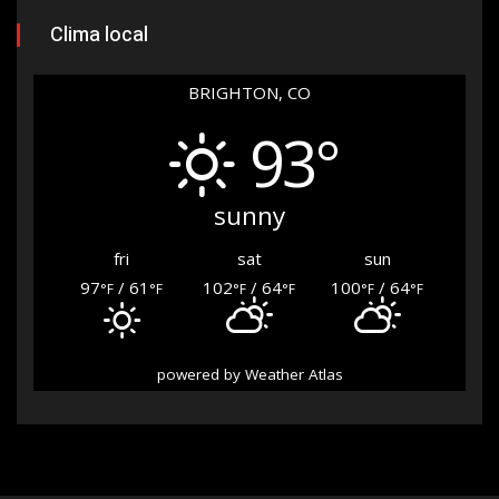
Clima local
BRIGHTON, CO
93°
sunny
fri
sat
sun
97
/ 61
102
/ 64
100
/ 64
°F
°F
°F
°F
°F
°F
powered by
Weather Atlas