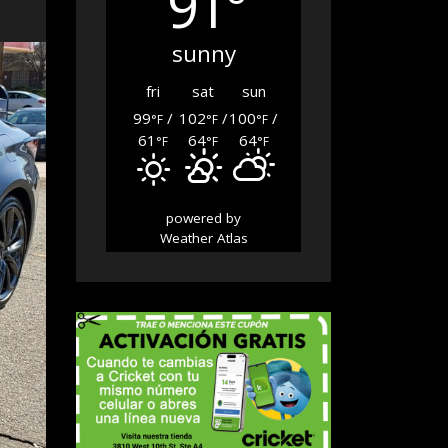
91°
sunny
fri
sat
sun
99
/
102
/
100
/
°F
°F
°F
61
64
64
°F
°F
°F
powered by
Weather Atlas