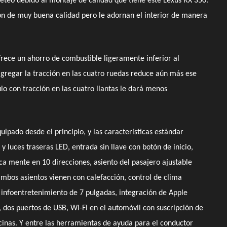
ueteo debido al montaje de calidad que tiene este Lexus RX 350.
son de muy buena calidad pero le adornan el interior de manera
ofrece un ahorro de combustible ligeramente inferior al
agregar la tracción en las cuatro ruedas reduce aún más ese
 con tracción en las cuatro llantas le dará menos
uipado desde el principio, y las características estándar
 y luces traseras LED, entrada sin llave con botón de inicio,
ica mente en 10 direcciones, asiento del pasajero ajustable
ambos asientos vienen con calefacción, control de clima
 infoentretenimiento de 7 pulgadas, integración de Apple
 dos puertos de USB, Wi-Fi en el automóvil con suscripción de
inas. Y entre las
herramientas de ayuda para el conductor