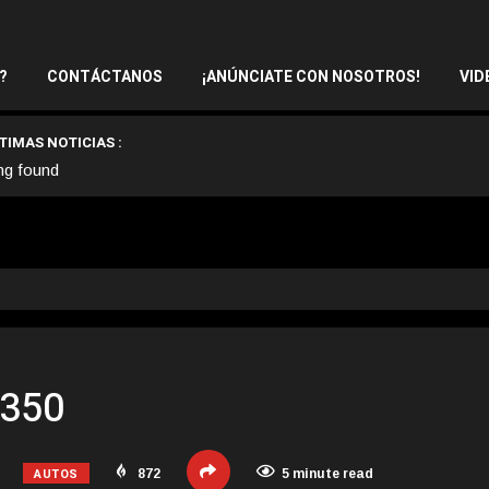
?
CONTÁCTANOS
¡ANÚNCIATE CON NOSOTROS!
VID
TIMAS NOTICIAS :
ng found
 350
AUTOS
872
5 minute read