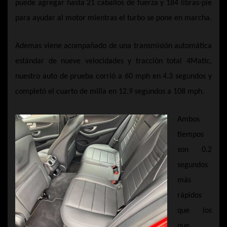
puede agregar hasta 21 caballos de fuerza y 184 libras-pie
para ayudar al motor mientras el turbo se pone en marcha.
Ademas viene acompañado de una transmisión automática
estándar de nueve velocidades y tracción total 4Matic,
nuestro auto de prueba corrió a 60 mph en 4.3 segundos y
completó el cuarto de milla en 12.9 segundos a 108 mph.
Ambos
tiempos
son 0.2
segundos
más
rápidos
que los
que