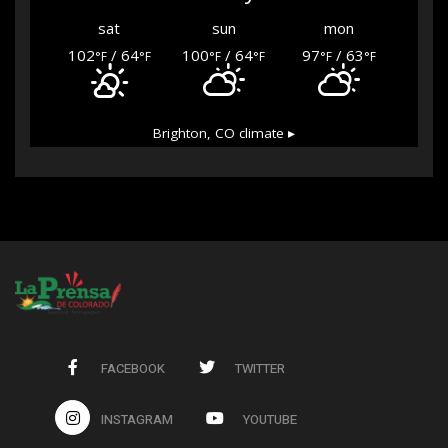
sat
sun
mon
102
/ 64
100
/ 64
97
/ 63
°F
°F
°F
°F
°F
°F
Brighton, CO
climate ▸
FACEBOOK
TWITTER
INSTAGRAM
YOUTUBE