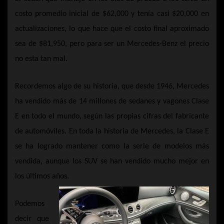
costo promedio inicial de $62,000 y tenía casi $20,000 en
actualizaciones, lo que hace que el costo final aproximado
sea de $81,950, pero para ser un Mercedes-Benz el precio
no esta tan mal.
Recordemos algo de su historia, que desde 1946, Mercedes
ha vendido más de 14 millones de sedanes y vagones Clase
E en todo el mundo, según las propias cifras del fabricante
de automóviles. En toda la historia de Mercedes, la Clase E
se ha logrado mantener como la serie de modelos más
vendida, aunque los SUV se han vendido mucho mejor en
los últimos años.
Podemos
decir que