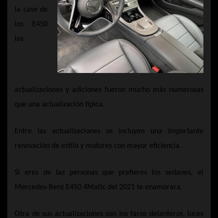
la case de
los E450
las
actualizaciones y adiciones fueron mucho más numerosas
que una actualización típica.
Entre las actualizaciones se incluyen una importante
renovación de estilo y motores con mayor eficiencia.
Si eres de las personas que prefieres los sedanes, el
Mercedes-Benz E450 4Matic del 2021 te enamorara.
Otra de sus actualizaciones son los faros delanteros, luces