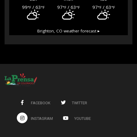
99
/ 63
97
/ 63
97
/ 63
°F
°F
°F
°F
°F
°F
Brighton, CO
weather forecast ▸
FACEBOOK
TWITTER
INSTAGRAM
YOUTUBE