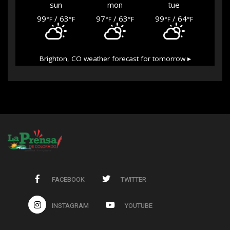
sun
mon
tue
99
/ 63
97
/ 63
99
/ 64
°F
°F
°F
°F
°F
°F
Brighton, CO
weather forecast for tomorrow ▸
FACEBOOK
TWITTER
INSTAGRAM
YOUTUBE