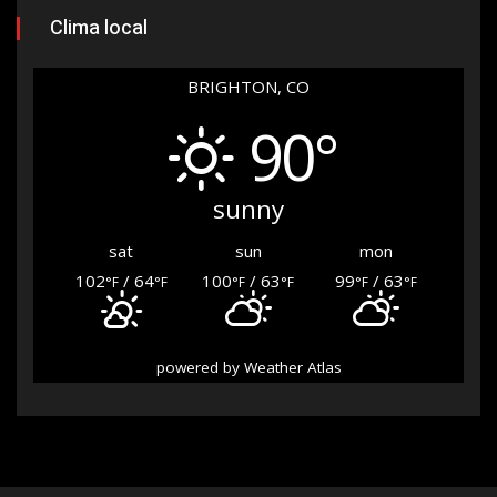
Clima local
BRIGHTON, CO
90°
sunny
sat
sun
mon
102
/ 64
100
/ 63
99
/ 63
°F
°F
°F
°F
°F
°F
powered by
Weather Atlas