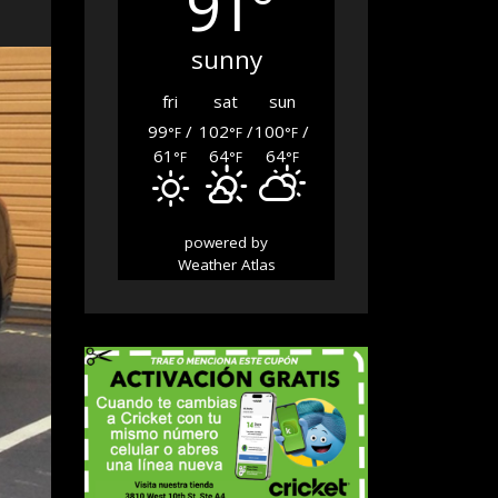
91°
sunny
fri
sat
sun
99
/
102
/
100
/
°F
°F
°F
61
64
64
°F
°F
°F
powered by
Weather Atlas