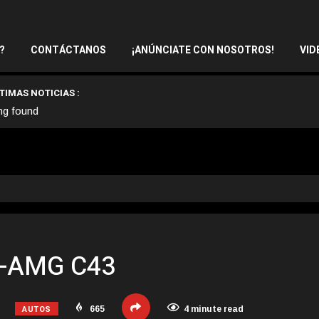
?
CONTÁCTANOS
¡ANÚNCIATE CON NOSOTROS!
VID
TIMAS NOTICIAS :
ng found
s-AMG C43
AUTOS
665
4 minute read