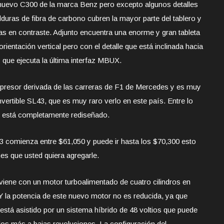
al nuevo C300 de la marca Benz pero excepto algunos detalles
duras de fibra de carbono cubren la mayor parte del tablero y
uras en contraste. Adjunto encuentra una enorme y gran tableta
rientación vertical pero con el detalle que está inclinada hacia
que ejecuta la última interfaz MBUX.
ompresor derivada de las carreras de F1 de Mercedes y es muy
nvertible SL43, que es muy raro verlo en este país. Entre lo
e está completamente rediseñado.
 comienza entre $61,050 y puede ir hasta los $70,300 esto
es que usted quiera agregarle.
viene con un motor turboalimentado de cuatro cilindros en
 Y la potencia de este nuevo motor no es reducida, ya que
está asistido por un sistema híbrido de 48 voltios que puede
los más a bajas revoluciones. La configuración del