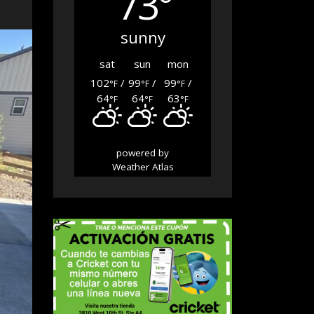
73°
sunny
sat
sun
mon
102
/
99
/
99
/
°F
°F
°F
64
64
63
°F
°F
°F
powered by
Weather Atlas