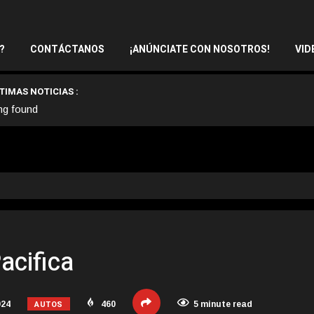
?
CONTÁCTANOS
¡ANÚNCIATE CON NOSOTROS!
VID
TIMAS NOTICIAS :
ng found
acifica
AUTOS
024
460
5 minute read