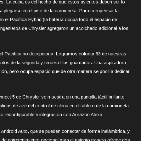
s. La culpa es del hecho de que estos asientos deben ser lo
 plegarse en el piso de la camioneta. Para compensar la
en el Pacifica Hybrid (la batería ocupa todo el espacio de
ingenieros de Chrysler agregaron un acolchado adicional a los
, el Pacifica no decepciona. Logramos colocar 53 de nuestras
tos de la segunda y tercera filas guardados. Una aspiradora
ión, pero ocupa espacio que de otra manera se podría dedicar
nect 5 de Chrysler se muestra en una pantalla táctil brillante
idas de aire del control de clima en el tablero de la camioneta.
cio reconfigurable e integración con Amazon Alexa.
 Android Auto, que se pueden conectar de forma inalámbrica, y
de entretenimiento opcional para el asiento trasero ofrece dos