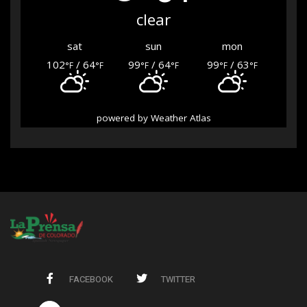
clear
sat
sun
mon
102
/ 64
99
/ 64
99
/ 63
°F
°F
°F
°F
°F
°F
powered by
Weather Atlas
FACEBOOK
TWITTER