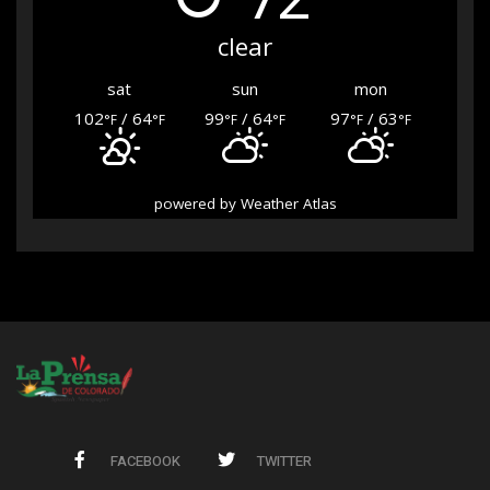
clear
sat
sun
mon
102
/ 64
99
/ 64
97
/ 63
°F
°F
°F
°F
°F
°F
powered by
Weather Atlas
FACEBOOK
TWITTER