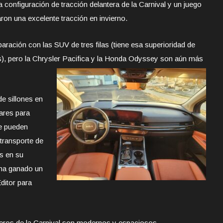
 configuración de tracción delantera de la Carnival y un juego
on una excelente tracción en invierno.
aración con las SUV de tres filas (tiene esa superioridad de
s), pero la Chrysler Pacifica y la Honda Odyssey son aún más
de sillones en
gares para
se pueden
 transporte de
s en su
 ha ganado un
Editor para
nteros de la Carnival son modernos y espaciosos.