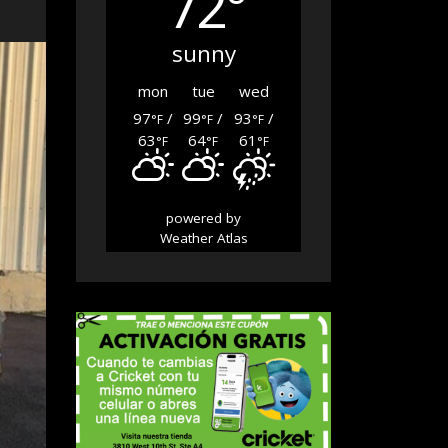
72°
sunny
mon
tue
wed
97
/
99
/
93
/
°F
°F
°F
63
64
61
°F
°F
°F
powered by
Weather Atlas