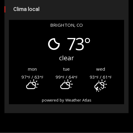
Clima local
BRIGHTON, CO
73°
clear
mon
tue
wed
97
/ 63
99
/ 64
93
/ 61
°F
°F
°F
°F
°F
°F
powered by
Weather Atlas