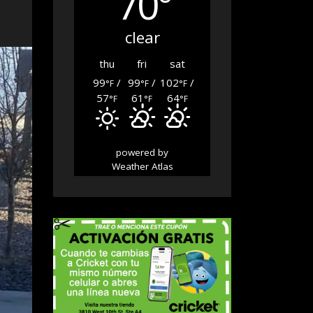
70°
clear
thu
fri
sat
99
/
99
/
102
/
°F
°F
°F
57
61
64
°F
°F
°F
powered by
Weather Atlas