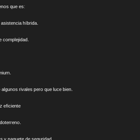
enos que es:
asistencia híbrida.
e complejidad.
mium.
 algunos rivales pero que luce bien.
z eficiente
doterreno.
s y paquete de seguridad.