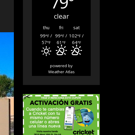
79°
clear
thu
fri
sat
99
/
99
/
102
/
°F
°F
°F
57
61
64
°F
°F
°F
powered by
Weather Atlas