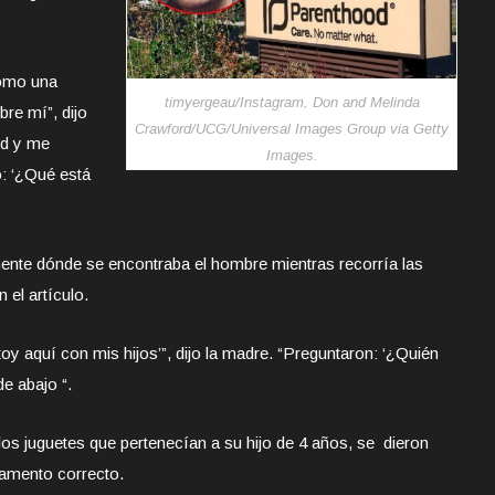
como una
timyergeau/Instagram, Don and Melinda
bre mí”, dijo
Crawford/UCG/Universal Images Group via Getty
ed y me
Images.
o: ‘¿Qué está
mente dónde se encontraba el hombre mientras recorría las
 el artículo.
 aquí con mis hijos’”, dijo la madre. “Preguntaron: ‘¿Quién
de abajo “.
los juguetes que pertenecían a su hijo de 4 años, se dieron
tamento correcto.