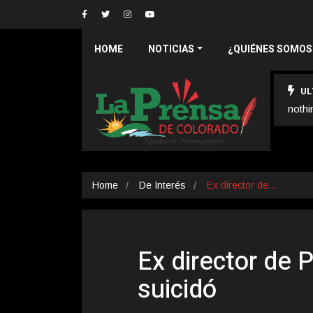
HOME
NOTICIAS
¿QUIÉNES SOMOS
UL
nothi
Home
De Interés
Ex director de…
Ex director de
suicidó