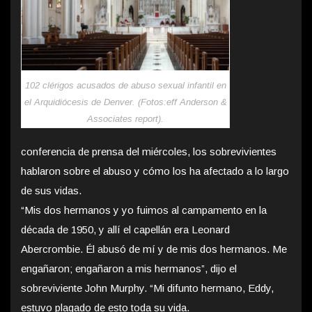
102 clérigos acusados ​​de abuso sexual infantil en
el Arquidiócesis de Denver. (Fotos:eff Anderson &
Associates report).
conferencia de prensa del miércoles, los sobrevivientes
hablaron sobre el abuso y cómo los ha afectado a lo largo
de sus vidas.
“Mis dos hermanos y yo fuimos al campamento en la
década de 1950, y allí el capellán era Leonard
Abercrombie. Él abusó de mí y de mis dos hermanos. Me
engañaron; engañaron a mis hermanos”, dijo el
sobreviviente John Murphy. “Mi difunto hermano, Eddy,
estuvo plagado de esto toda su vida.