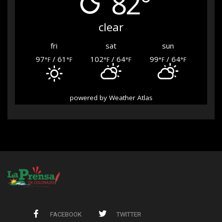
82°
clear
fri
sat
sun
97
/ 61
102
/ 64
99
/ 64
°F
°F
°F
°F
°F
°F
powered by
Weather Atlas
FACEBOOK
TWITTER