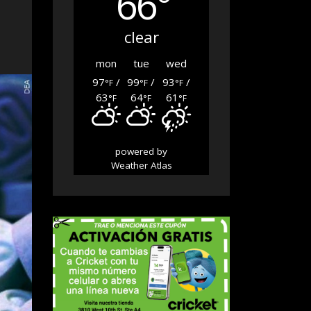
66°
clear
mon
tue
wed
97
/
99
/
93
/
°F
°F
°F
63
64
61
°F
°F
°F
powered by
Weather Atlas