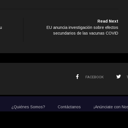
Read Next
su
EU anuncia investigación sobre efectos
secundarios de las vacunas COVID
FACEBOOK
¿Quiénes Somos?
Contáctanos
¡Anúnciate con No
© 2020 La Prensa de Colorado. All Rights Reserved.