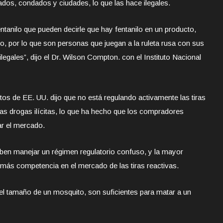
ados, condados y ciudades, lo que las hace ilegales.
entanilo que pueden decirle que hay fentanilo en un producto,
o, por lo que son personas que juegan a la ruleta rusa con sus
egales”, dijo el Dr. Wilson Compton. con el Instituto Nacional
os de EE. UU. dijo que no está regulando activamente las tiras
e las drogas ilícitas, lo que ha hecho que los compradores
ar el mercado.
eben manejar un régimen regulatorio confuso, y la mayor
más competencia en el mercado de las tiras reactivas.
el tamaño de un mosquito, son suficientes para matar a un