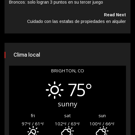
Broncos: solo logran 3 puntos en su tercer juego
Read Next
Cuidado con las estafas de propiedades en alquiler
Clima local
BRIGHTON, CO
75°
sunny
fri
sat
sun
97
/ 61
102
/ 63
100
/ 66
°F
°F
°F
°F
°F
°F