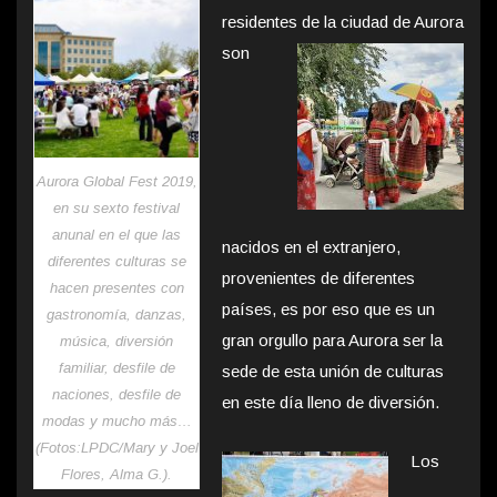
residentes de la ciudad de Aurora
son
Aurora Global Fest 2019,
en su sexto festival
anunal en el que las
nacidos en el extranjero,
diferentes culturas se
provenientes de diferentes
hacen presentes con
países, es por eso que es un
gastronomía, danzas,
gran orgullo para Aurora ser la
música, diversión
familiar, desfile de
sede de esta unión de culturas
naciones, desfile de
en este día lleno de diversión.
modas y mucho más…
(Fotos:LPDC/Mary y Joel
Los
Flores, Alma G.).