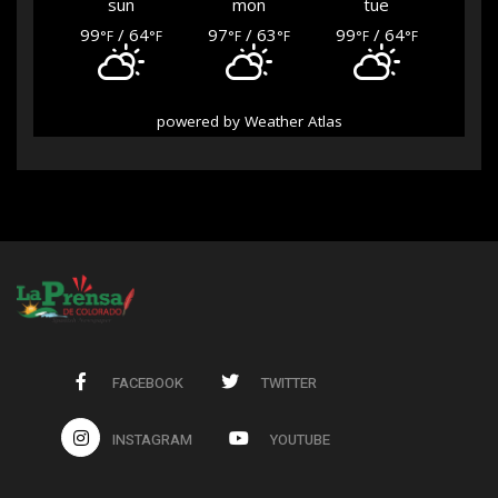
sun
mon
tue
99
/ 64
97
/ 63
99
/ 64
°F
°F
°F
°F
°F
°F
powered by
Weather Atlas
FACEBOOK
TWITTER
INSTAGRAM
YOUTUBE