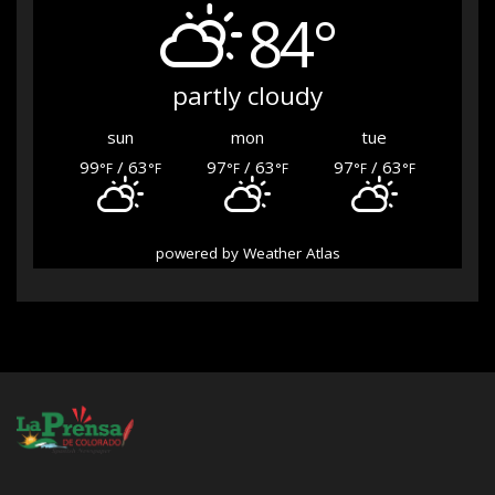
84°
partly cloudy
sun
mon
tue
99
/ 63
97
/ 63
97
/ 63
°F
°F
°F
°F
°F
°F
powered by
Weather Atlas