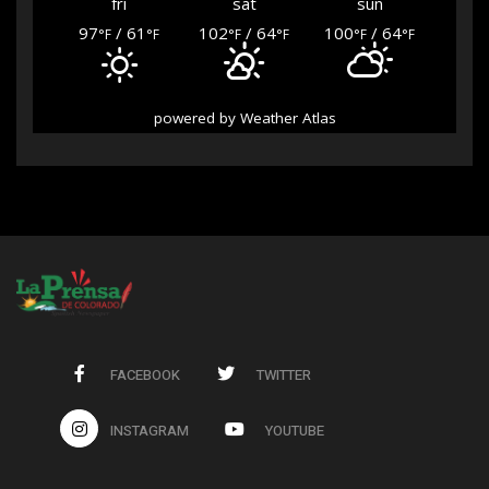
fri
sat
sun
97
/ 61
102
/ 64
100
/ 64
°F
°F
°F
°F
°F
°F
powered by
Weather Atlas
FACEBOOK
TWITTER
INSTAGRAM
YOUTUBE