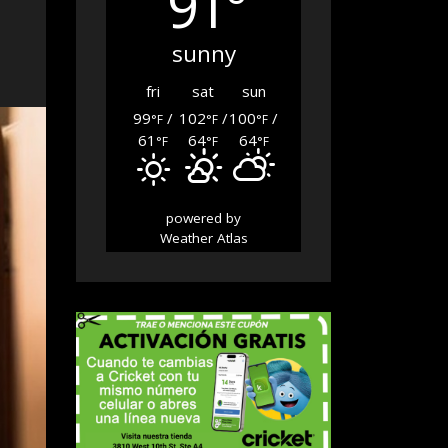
91°
sunny
fri
sat
sun
99
/
102
/
100
/
°F
°F
°F
61
64
64
°F
°F
°F
powered by
Weather Atlas