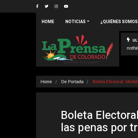
HOME
NOTICIAS
¿QUIÉNES SOMOS
UL
nothi
Home
De Portada
Boleta Electoral: Medi
Boleta Electora
las penas por t