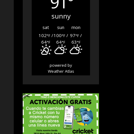
91°
sunny
sat
sun
mon
102
/
100
/
97
/
°F
°F
°F
64
64
63
°F
°F
°F
powered by
Weather Atlas