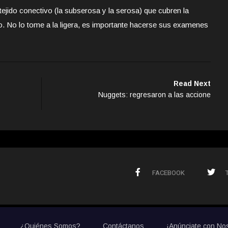
jido conectivo (la subserosa y la serosa) que cubren la
to. No lo tome a la ligera, es importante hacerse sus examenes
Read Next
Nuggets: regresaron a las accione
FACEBOOK
¿Quiénes Somos?
Contáctanos
¡Anúnciate con No