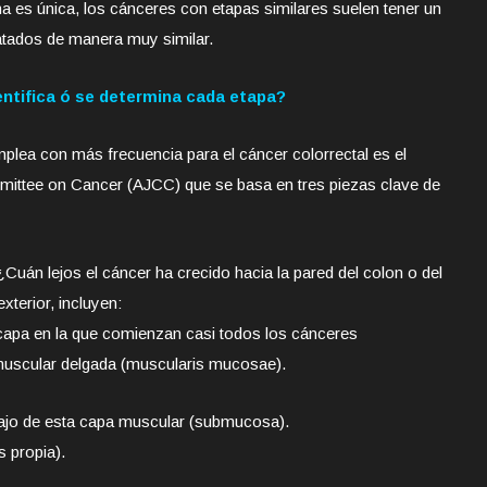
a es única, los cánceres con etapas similares suelen tener un
atados de manera muy similar.
ntifica ó se determina cada etapa?
mplea con más frecuencia para el cáncer colorrectal es el
ittee on Cancer (AJCC) que se basa en tres piezas clave de
Cuán lejos el cáncer ha crecido hacia la pared del colon o del
exterior, incluyen:
 capa en la que comienzan casi todos los cánceres
 muscular delgada (muscularis mucosae).
ebajo de esta capa muscular (submucosa).
 propia).