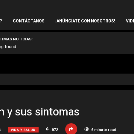
?
CONTÁCTANOS
¡ANÚNCIATE CON NOSOTROS!
VID
TIMAS NOTICIAS :
ng found
n y sus sintomas
VIDA Y SALUD
8
972
6 minute read