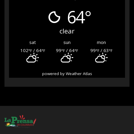
64°
clear
sat
sun
mon
102
/ 64
99
/ 64
99
/ 63
°F
°F
°F
°F
°F
°F
powered by
Weather Atlas