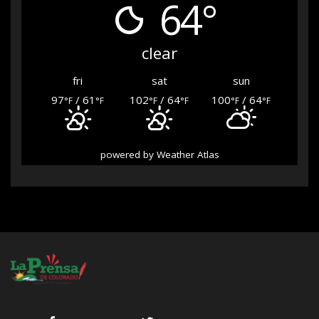
64°
clear
fri
sat
sun
97
/ 61
102
/ 64
100
/ 64
°F
°F
°F
°F
°F
°F
powered by
Weather Atlas