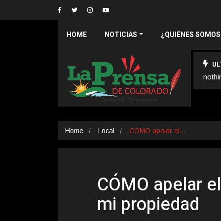
HOME
NOTICIAS
¿QUIÉNES SOMOS
UL
nothi
Home
Local
CÓMO apelar el…
CÓMO apelar el
mi propiedad