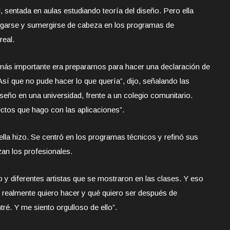
, sentada en aulas estudiando teoría del diseño. Pero ella
ngarse y sumergirse de cabeza en los programas de
real.
más importante era prepararnos para hacer una declaración de
 Así que no pude hacer lo que quería”, dijo, señalando las
diseño en una universidad, frente a un colegio comunitario.
ctos que hago con las aplicaciones”.
la hizo. Se centró en los programas técnicos y refinó sus
zan los profesionales.
y diferentes artistas que se mostraron en las clases. Y eso
 realmente quiero hacer y qué quiero ser después de
tré. Y me siento orgulloso de ello”.