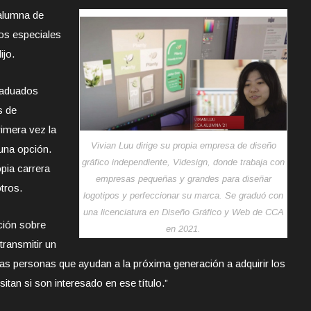
 alumna de
os especiales
ijo.
raduados
s de
rimera vez la
Vivian Luu dirige su propia empresa de diseño
una opción.
gráfico independiente, Videsign, donde trabaja con
pia carrera
empresas pequeñas y grandes para diseñar
tros.
logotipos y perfeccionar su marca. Se graduó con
una licenciatura en Diseño Gráfico y Web de CCA
ción sobre
en 2021.
transmitir un
las personas que ayudan a la próxima generación a adquirir los
tan si son interesado en ese título.”