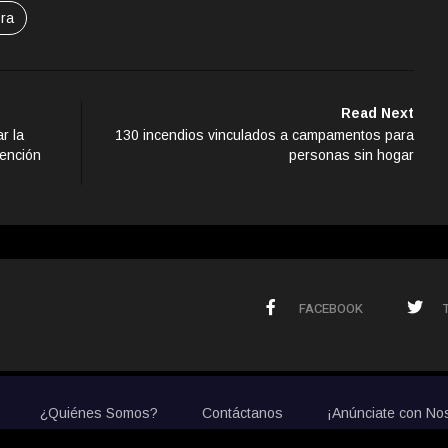
ora
Read Next
r la
130 incendios vinculados a campamentos para
vención
personas sin hogar
FACEBOOK
¿Quiénes Somos?
Contáctanos
¡Anúnciate con No