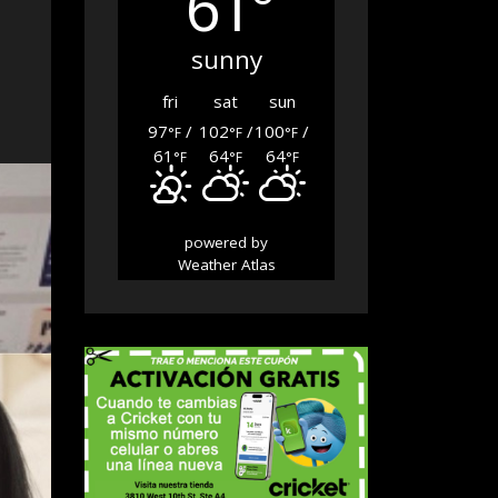
61°
sunny
fri
sat
sun
97
/
102
/
100
/
°F
°F
°F
61
64
64
°F
°F
°F
powered by
Weather Atlas