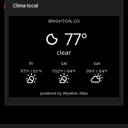
Clima local
BRIGHTON, CO
77°
clear
fri
sat
sun
97
/ 61
102
/ 64
99
/ 64
°F
°F
°F
°F
°F
°F
powered by
Weather Atlas