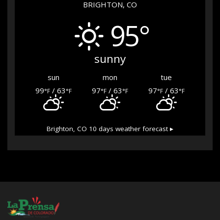
BRIGHTON, CO
95°
sunny
sun
mon
tue
99
/ 63
97
/ 63
97
/ 63
°F
°F
°F
°F
°F
°F
Brighton, CO
10 days weather forecast ▸