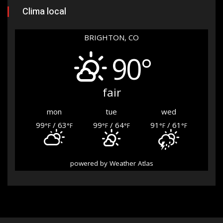
Clima local
BRIGHTON, CO
90°
fair
mon
tue
wed
99
/ 63
99
/ 64
91
/ 61
°F
°F
°F
°F
°F
°F
powered by
Weather Atlas