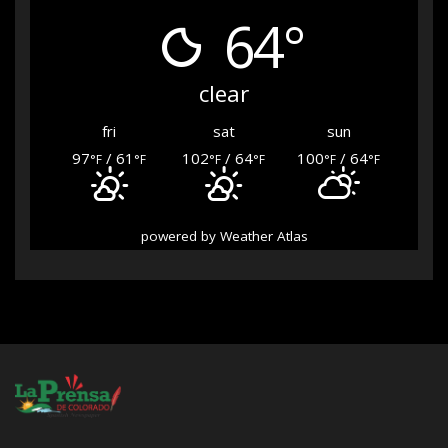
64°
clear
fri
sat
sun
97
/ 61
102
/ 64
100
/ 64
°F
°F
°F
°F
°F
°F
powered by
Weather Atlas