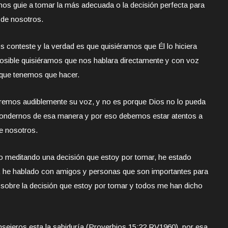
nos guie a tomar la más adecuada o la decisión perfecta para
 de nosotros.
conteste y la verdad es que quisiéramos que Él lo hiciera
 posible quisiéramos que nos hablara directamente y con voz
 que tenemos que hacer.
aremos audiblemente su voz, y no es porque Dios no lo pueda
pondernos de esa manera y por eso debemos estar atentos a
de nosotros.
 meditando una decisión que estoy por tomar, he estado
n, he hablado con amigos y personas que son importantes para
 sobre la decisión que estoy por tomar y todos me han dicho
onsejeros esta la sabiduría (Proverbios 15:22 RV1960), por esa