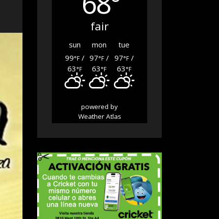
68°
fair
sun
mon
tue
99
/
97
/
97
/
°F
°F
°F
63
63
63
°F
°F
°F
powered by
Weather Atlas