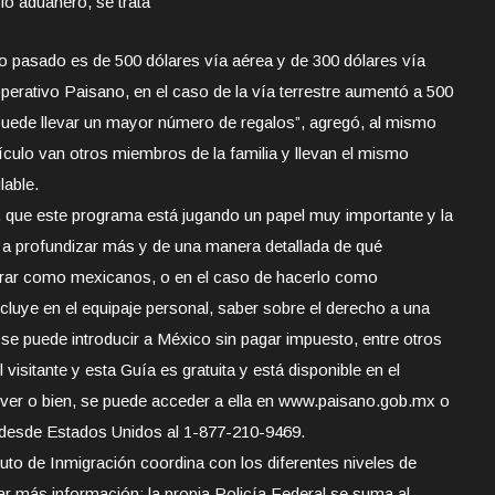
io aduanero, se trata
año pasado es de 500 dólares vía aérea y de 300 dólares vía
operativo Paisano, en el caso de la vía terrestre aumentó a 500
 puede llevar un mayor número de regalos”, agregó, al mismo
ículo van otros miembros de la familia y llevan el mismo
lable.
, que este programa está jugando un papel muy importante y la
a profundizar más y de una manera detallada de qué
ntrar como mexicanos, o en el caso de hacerlo como
cluye en el equipaje personal, saber sobre el derecho a una
e se puede introducir a México sin pagar impuesto, entre otros
visitante y esta Guía es gratuita y está disponible en el
er o bien, se puede acceder a ella en www.paisano.gob.mx o
 desde Estados Unidos al 1-877-210-9469.
tuto de Inmigración coordina con los diferentes niveles de
r más información; la propia Policía Federal se suma al