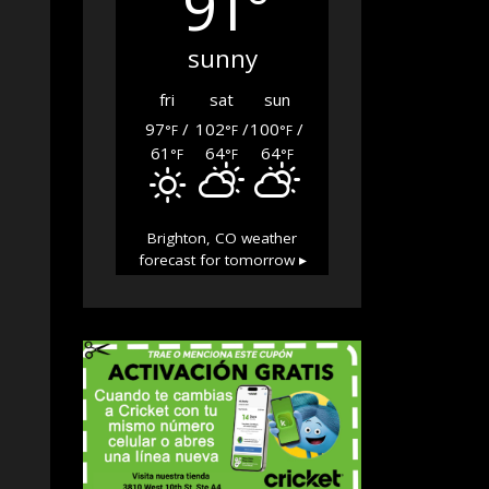
91°
sunny
fri
sat
sun
97
/
102
/
100
/
°F
°F
°F
61
64
64
°F
°F
°F
Brighton, CO
weather
forecast for tomorrow ▸