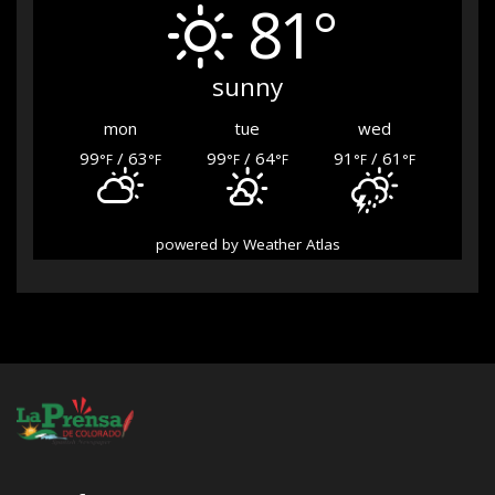
81°
sunny
mon
tue
wed
99
/ 63
99
/ 64
91
/ 61
°F
°F
°F
°F
°F
°F
powered by
Weather Atlas