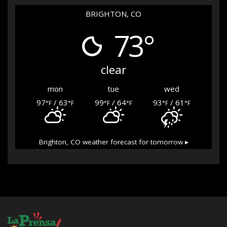
BRIGHTON, CO
73°
clear
mon
tue
wed
97
/ 63
99
/ 64
93
/ 61
°F
°F
°F
°F
°F
°F
Brighton, CO
weather forecast for tomorrow ▸