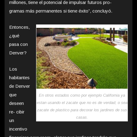
millones, tiene el potencial de impulsar futuros pro-
gramas más permanentes si tiene éxito”, concluyó.
Entonces,
¿qué
pasa con
Denver?
Los
habitantes
de Denver
que
En otros estados como por ejemplo California ya
estan usando el zacate que no es de verdad, o sea
deseen
zacate de plastico para decorar los jardines de sus
re- cibir
casas.
un
incentivo