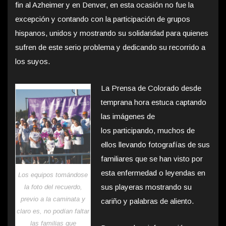
fin al Azheimer y en Denver, en esta ocasión no fue la
excepción y contando con la participación de grupos
hispanos, unidos y mostrando su solidaridad para quienes
sufren de este serio problema y dedicando su recorrido a
los suyos.
La Prensa de Colorado desde
temprana hora estuca captando
las imágenes de
los participando, muchos de
ellos llevando fotografías de sus
familiares que se han visto por
esta enfermedad o leyendas en
Los equipos tomándose
sus playeras mostrando su
la foto del recuerdo,
previo a la caminata y
cariño y palabras de aliento.
claro es, no podían faltar
las familias que