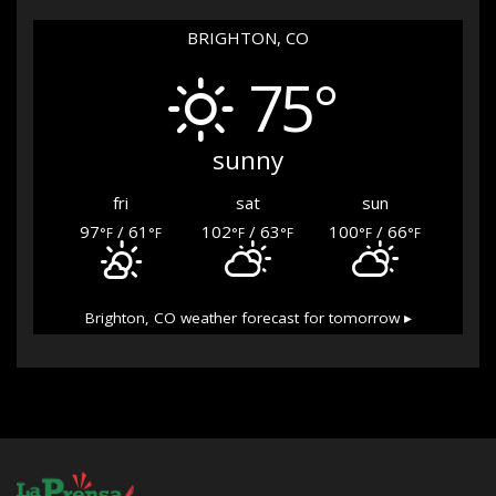
BRIGHTON, CO
75°
sunny
fri
sat
sun
97
/ 61
102
/ 63
100
/ 66
°F
°F
°F
°F
°F
°F
Brighton, CO
weather forecast for tomorrow ▸