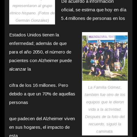
De acuerdo a información
representaron al grupo
oficial, se estima que hoy en día
étnico hispano. (Fotos de
5.4 millones de personas en los
Germán González)
Estados Unidos tienen la
enfermedad; además de que
para el año 2050, el número de
pacientes con Alzheimer puede
alcanzar la
cifra de los 16 millones. Pero
La Familia Gómez,
debido a que un 70% de aquellas
también fue otro de los
personas
equipos que le dieron
vida a la actividad.
Después de la foto del
que padecen del Alzheimer viven
recuerdo, siguió la
en sus hogares, el impacto de
caminata.
esta