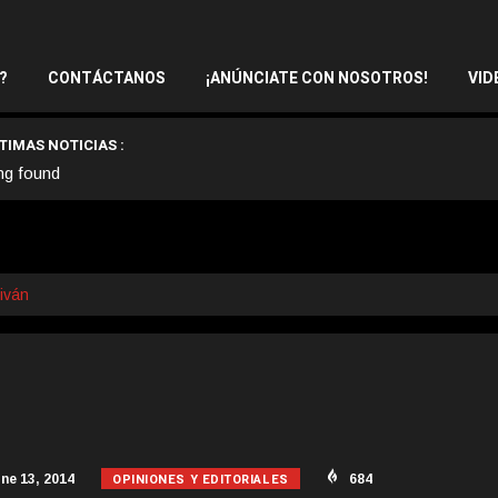
?
CONTÁCTANOS
¡ANÚNCIATE CON NOSOTROS!
VID
TIMAS NOTICIAS :
ng found
iván
OPINIONES Y EDITORIALES
ne 13, 2014
684