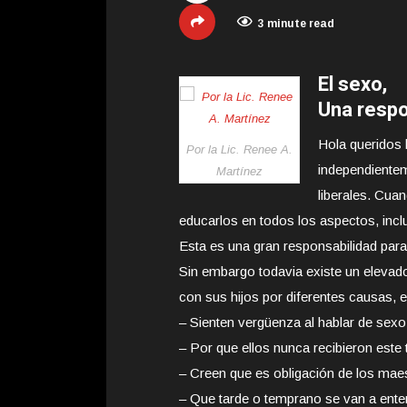
3 minute read
El sexo,
Una respo
Hola queridos 
Por la Lic. Renee A.
independientem
Martínez
liberales. Cua
educarlos en todos los aspectos, incl
Esta es una gran responsabilidad para
Sin embargo todavia existe un elevad
con sus hijos por diferentes causas, en
– Sienten vergüenza al hablar de sexo
– Por que ellos nunca recibieron este 
– Creen que es obligación de los mae
– Que tarde o temprano se van a enter