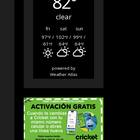
82°
clear
fri
sat
sun
97
/
102
/
99
/
°F
°F
°F
61
64
64
°F
°F
°F
powered by
Weather Atlas