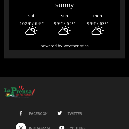
sunny
sat
sun
mon
102
/ 64
99
/ 64
99
/ 63
°F
°F
°F
°F
°F
°F
powered by
Weather Atlas
FACEBOOK
TWITTER
INSTAGRAM
YOUTUBE