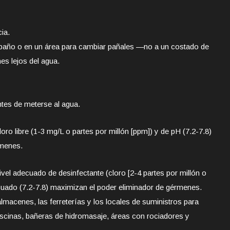
ia.
 baño o en un área para cambiar pañales —no a un costado de
es lejos del agua.
antes de meterse al agua.
ro libre (1-3 mg/L o partes por millón [ppm]) y de pH (7.2-7.8)
rmenes.
vel adecuado de desinfectante (cloro [2-4 partes por millón o
uado (7.2-7.8) maximizan el poder eliminador de gérmenes.
lmacenes, las ferreterías y los locales de suministros para
piscinas, bañeras de hidromasaje, áreas con rociadores y