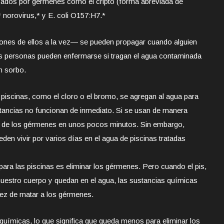
sados por gérmenes como el cripto (forma abreviada de
* norovirus,* y E. coli O157:H7.*
nes de ellos a la vez— se pueden propagar cuando alguien
ras personas pueden enfermarse si tragan el agua contaminada
n sorbo.
piscinas, como el cloro o el bromo, se agregan al agua para
tancias no funcionan de inmediato. Si se usan de manera
a de los gérmenes en unos pocos minutos. Sin embargo,
den vivir por varios días en el agua de piscinas tratadas
para las piscinas es eliminar los gérmenes. Pero cuando el pis,
 nuestro cuerpo y quedan en el agua, las sustancias químicas
ez de matar a los gérmenes.
 químicas, lo que significa que queda menos para eliminar los