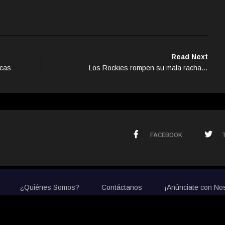
Read Next
acas
Los Rockies rompen su mala racha…
FACEBOOK
¿Quiénes Somos?
Contáctanos
¡Anúnciate con No
© 2020 La Prensa de Colorado. All Rights Reserved.