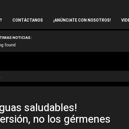
?
CONTÁCTANOS
¡ANÚNCIATE CON NOSOTROS!
VID
TIMAS NOTICIAS :
ng found
s…
aguas saludables!
ersión, no los gérmenes