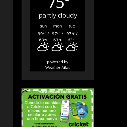
75°
partly cloudy
sun
mon
tue
99
/
97
/
97
/
°F
°F
°F
63
63
63
°F
°F
°F
powered by
Weather Atlas