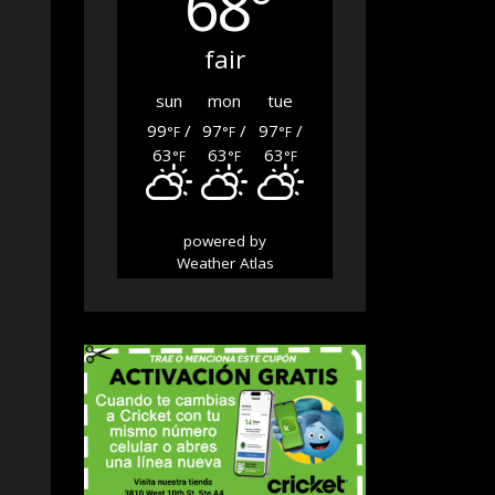
68°
fair
sun
mon
tue
99
/
97
/
97
/
°F
°F
°F
63
63
63
°F
°F
°F
powered by
Weather Atlas