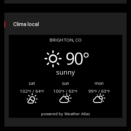
Clima local
BRIGHTON, CO
90°
sunny
sat
sun
mon
102
/ 64
100
/ 63
99
/ 63
°F
°F
°F
°F
°F
°F
powered by
Weather Atlas