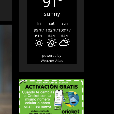
91°
sunny
fri
sat
sun
99
/
102
/
100
/
°F
°F
°F
61
64
64
°F
°F
°F
powered by
Weather Atlas