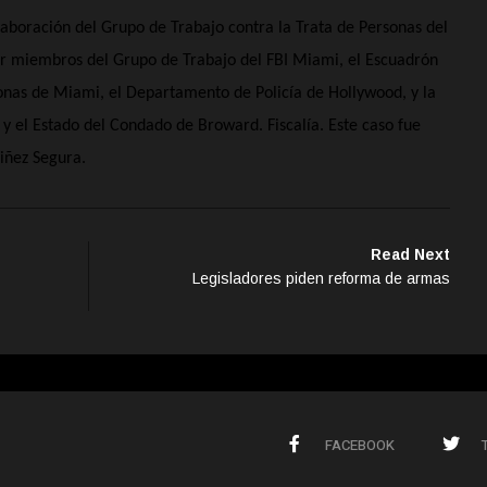
laboración del Grupo de Trabajo contra la Trata de Personas del
or miembros del Grupo de Trabajo del FBI Miami, el Escuadrón
sonas de Miami, el Departamento de Policía de Hollywood, y la
l y el Estado del Condado de Broward. Fiscalía. Este caso fue
iñez Segura.
Read Next
Legisladores piden reforma de armas
FACEBOOK