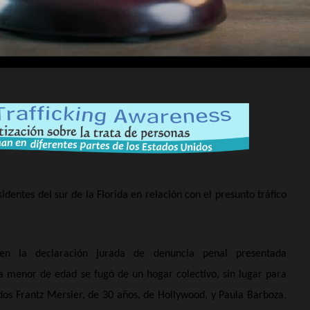
identes del sur de la Florida en relación con el presunto tráfico
en la declaración jurada de denuncia penal presentada
ma menor de edad se fugó de un hogar colectivo, sin lugar para
dos Frantz Mersier, de 30 años, de Hollywood, y Paula Barboza,