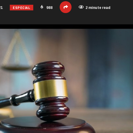
ESPECIAL
21
988
2 minute read