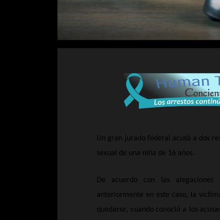
U
n gran jurado federal acusó a dos res
sexual de una niña de 16 años.
De acuerdo con las alegaciones 
anteriormente en este caso, la vícti
quedarse, cuando conoció a los acusa