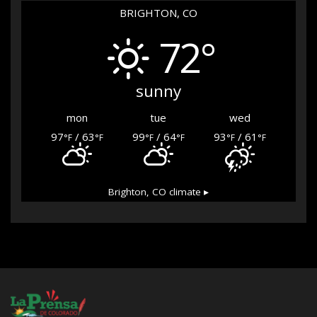
BRIGHTON, CO
72°
sunny
mon
tue
wed
97
/ 63
99
/ 64
93
/ 61
°F
°F
°F
°F
°F
°F
Brighton, CO
climate ▸