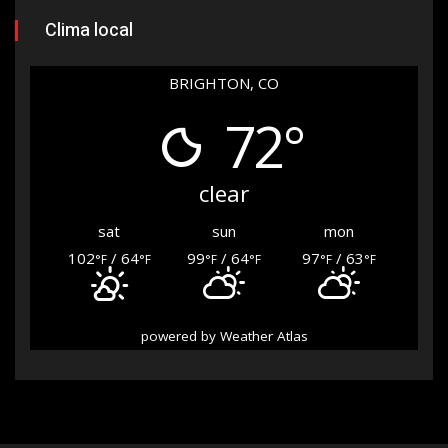
Clima local
BRIGHTON, CO
72°
clear
sat
sun
mon
102
/ 64
99
/ 64
97
/ 63
°F
°F
°F
°F
°F
°F
powered by
Weather Atlas