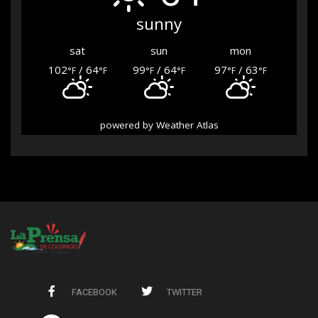
sunny
sat
sun
mon
102
/ 64
99
/ 64
97
/ 63
°F
°F
°F
°F
°F
°F
powered by
Weather Atlas
FACEBOOK
TWITTER